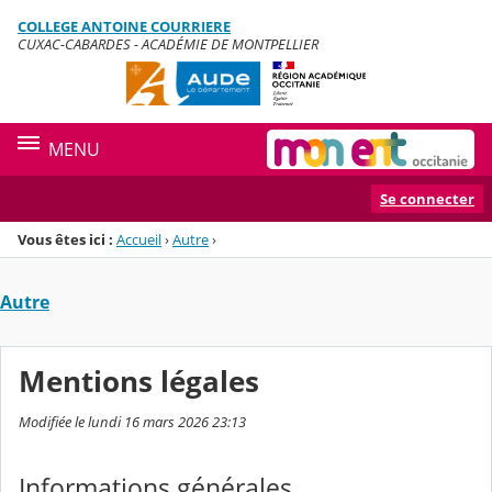
Panneau de gestion des cookies
COLLEGE ANTOINE COURRIERE
Menu de la rubrique
Contenu
CUXAC-CABARDES - ACADÉMIE DE MONTPELLIER
MENU
Se connecter
Vous êtes ici :
Accueil
›
Autre
›
Autre
Mentions légales
Modifiée le lundi 16 mars 2026 23:13
Informations générales