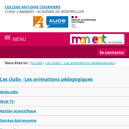
Panneau de gestion des cookies
COLLEGE ANTOINE COURRIERE
Menu de la rubrique
Contenu
CUXAC-CABARDES - ACADÉMIE DE MONTPELLIER
MENU
Se connecter
Vous êtes ici :
Accueil
›
Les clubs - Les animations pédagogiques
›
Les clubs - Les animations pédagogiques
Webradio
Web TV
Atelier scientifique
Soirées Astronomie