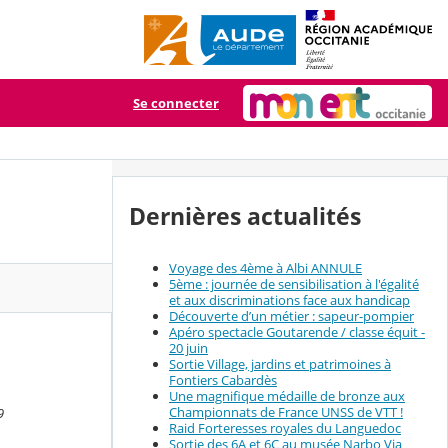
Se connecter
Dernières actualités
Voyage des 4ème à Albi ANNULE
5ème : journée de sensibilisation à l'égalité
et aux discriminations face aux handicap
Découverte d’un métier : sapeur-pompier
Apéro spectacle Goutarende / classe équit -
20 juin
Sortie Village, jardins et patrimoines à
Fontiers Cabardès
Une magnifique médaille de bronze aux
Championnats de France UNSS de VTT !
9
Raid Forteresses royales du Languedoc
Sortie des 6A et 6C au musée Narbo Via