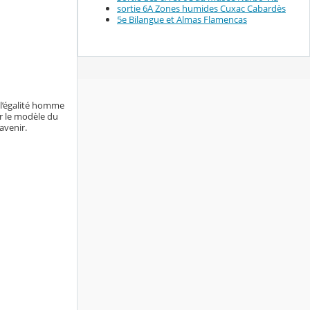
sortie 6A Zones humides Cuxac Cabardès
5e Bilangue et Almas Flamencas
, l’égalité homme
r le modèle du
avenir.