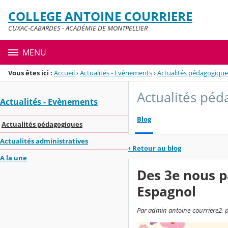
Panneau de gestion des cookies
COLLEGE ANTOINE COURRIERE
Menu de la rubrique
Contenu
CUXAC-CABARDES - ACADÉMIE DE MONTPELLIER
MENU
Vous êtes ici :
Accueil
›
Actualités - Evènements
›
Actualités pédagogique
Actualités pé
Actualités - Evènements
Blog
Actualités pédagogiques
Actualités administratives
‹
Retour au blog
A la une
Des 3e nous p
Espagnol
Par admin antoine-courriere2, 