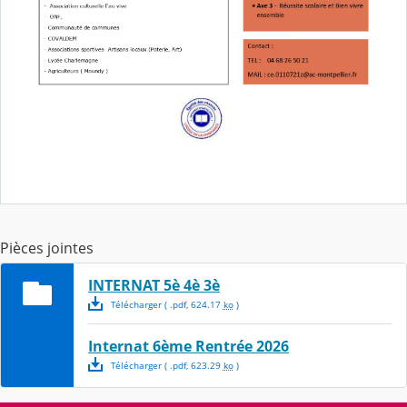
Pièces jointes
INTERNAT 5è 4è 3è
Télécharger
( .
pdf
,
624.17
ko
)
Internat 6ème Rentrée 2026
Télécharger
( .
pdf
,
623.29
ko
)