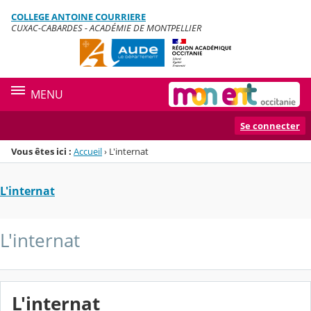
Panneau de gestion des cookies
COLLEGE ANTOINE COURRIERE
Menu de la rubrique
Contenu
CUXAC-CABARDES - ACADÉMIE DE MONTPELLIER
MENU
Se connecter
Vous êtes ici :
Accueil
›
L'internat
L'internat
L'internat
L'internat