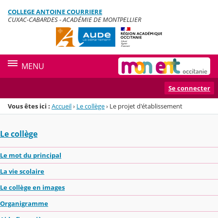
Panneau de gestion des cookies
COLLEGE ANTOINE COURRIERE
Menu de la rubrique
Contenu
CUXAC-CABARDES - ACADÉMIE DE MONTPELLIER
MENU
Se connecter
Vous êtes ici :
Accueil
›
Le collège
›
Le projet d'établissement
Le collège
Le mot du principal
La vie scolaire
Le collège en images
Organigramme