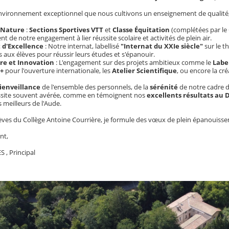
environnement exceptionnel que nous cultivons un enseignement de qualité, 
 Nature
:
Sections Sportives VTT
et
Classe Équitation
(complétées par le 
t de notre engagement à lier réussite scolaire et activités de plein air.
 d'Excellence
: Notre internat, labellisé
"Internat du XXIe siècle"
sur le 
 aux élèves pour réussir leurs études et s'épanouir.
re et Innovation
: L'engagement sur des projets ambitieux comme le
Labe
+
pour l'ouverture internationale, les
Atelier Scientifique
, ou encore la cr
ienveillance
de l'ensemble des personnels, de la
sérénité
de notre cadre de
ussite souvent avérée, comme en témoignent nos
excellents résultats au
s meilleurs de l'Aude.
èves du Collège Antoine Courrière, je formule des vœux de plein épanouissem
nt,
S , Principal