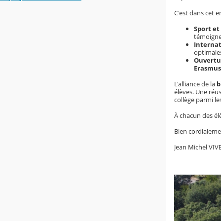
C'est dans cet 
Sport et
témoignen
Internat
optimales
Ouvertu
Erasmus
L'alliance de la
b
élèves. Une ré
collège parmi le
À chacun des él
Bien cordialeme
Jean Michel VIVE