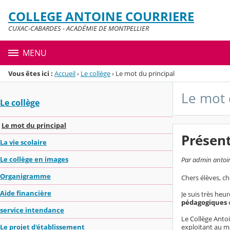
Panneau de gestion des cookies
COLLEGE ANTOINE COURRIERE
Menu de la rubrique
Contenu
CUXAC-CABARDES - ACADÉMIE DE MONTPELLIER
MENU
Vous êtes ici :
Accueil
›
Le collège
›
Le mot du principal
Le mot 
Le collège
Le mot du principal
Présent
La vie scolaire
Le collège en images
Par admin antoine
Organigramme
Chers élèves, ch
Aide financière
Je suis très he
pédagogiques
e
service intendance
Le Collège Antoi
exploitant au m
Le projet d'établissement