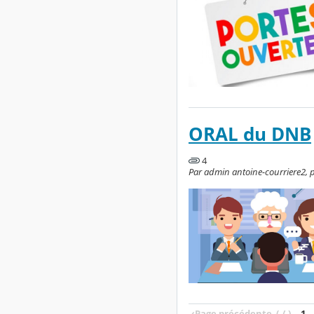
ORAL du DNB
4
Par admin antoine-courriere2, pu
‹
Page précédente
(-/-)
1