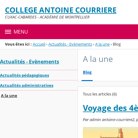
Panneau de gestion des cookies
COLLEGE ANTOINE COURRIERE
Menu de la rubrique
Contenu
CUXAC-CABARDES - ACADÉMIE DE MONTPELLIER
MENU
Vous êtes ici :
Accueil
›
Actualités - Evènements
›
A la une
›
Blog
A la une
Actualités - Evènements
Blog
Actualités pédagogiques
Actualités administratives
Tous les articles (6)
A la une
Voyage des 4
Par admin antoine-courriere2, p