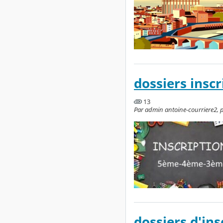
dossiers ins
13
Par admin antoine-courriere2, pu
dossiers d'in