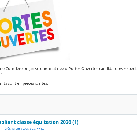
ine Courrière organise une matinée « Portes Ouvertes candidatures » spécia
s.
nts sont en pièces jointes.
épliant classe équitation 2026 (1)
Télécharger
( .
pdf
,
327.79
ko
)