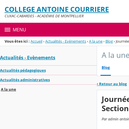
Panneau de gestion des cookies
COLLEGE ANTOINE COURRIERE
Menu de la rubrique
Contenu
CUXAC-CABARDES - ACADÉMIE DE MONTPELLIER
MENU
Vous êtes ici :
Accueil
›
Actualités - Evènements
›
A la une
›
Blog
›
Journée
A la un
Actualités - Evènements
Blog
Actualités pédagogiques
Actualités administratives
‹
Retour au blog
A la une
Journée
Sectio
Par admin antoine