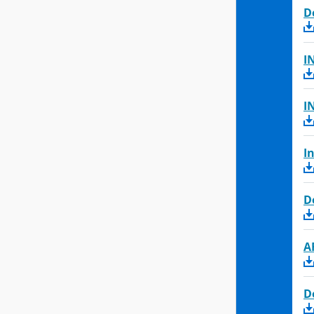
D
I
I
I
D
A
D