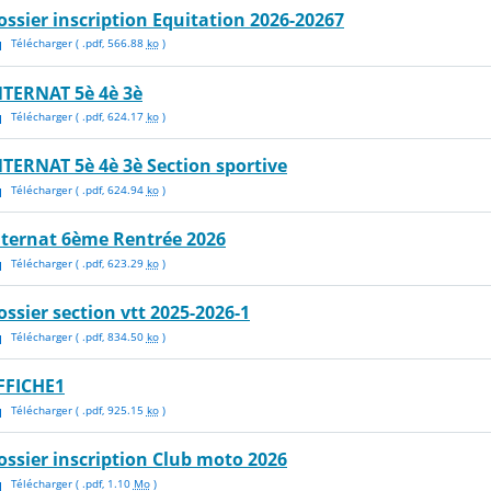
ossier inscription Equitation 2026-20267
Télécharger
( .
pdf
,
566.88
ko
)
NTERNAT 5è 4è 3è
Télécharger
( .
pdf
,
624.17
ko
)
NTERNAT 5è 4è 3è Section sportive
Télécharger
( .
pdf
,
624.94
ko
)
nternat 6ème Rentrée 2026
Télécharger
( .
pdf
,
623.29
ko
)
ossier section vtt 2025-2026-1
Télécharger
( .
pdf
,
834.50
ko
)
FFICHE1
Télécharger
( .
pdf
,
925.15
ko
)
ossier inscription Club moto 2026
Télécharger
( .
pdf
,
1.10
Mo
)